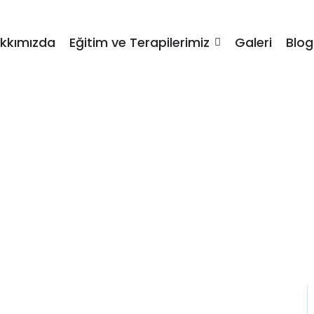
kkımızda
Eğitim ve Terapilerimiz
Galeri
Blog
m ve Terapi Alanl
Home / Blog / Search Result
No Comments