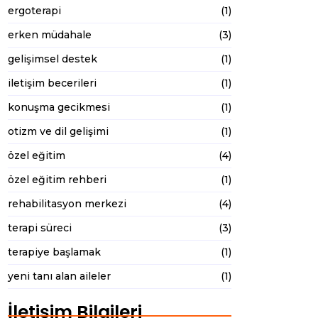
ergoterapi
(1)
erken müdahale
(3)
gelişimsel destek
(1)
iletişim becerileri
(1)
konuşma gecikmesi
(1)
otizm ve dil gelişimi
(1)
özel eğitim
(4)
özel eğitim rehberi
(1)
rehabilitasyon merkezi
(4)
terapi süreci
(3)
terapiye başlamak
(1)
yeni tanı alan aileler
(1)
İletişim Bilgileri