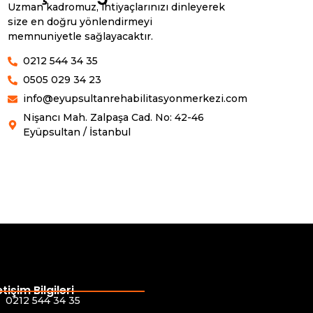
Uzman kadromuz, ihtiyaçlarınızı dinleyerek
size en doğru yönlendirmeyi
memnuniyetle sağlayacaktır.
0212 544 34 35
0505 029 34 23
info@eyupsultanrehabilitasyonmerkezi.com
Nişancı Mah. Zalpaşa Cad. No: 42-46
Eyüpsultan / İstanbul
etişim Bilgileri
0212 544 34 35