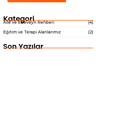
Kategori
Aile ve Ebeveyn Rehberi
(4)
Eğitim ve Terapi Alanlarımız
(2)
Son Yazılar
Evde İletişimi Güçlendirecek 5 Etkili
Aktivite
12 Ocak 2026
Terapi Sürecine Yeni Başlayan
Ebeveynler İçin Öneriler
9 Ocak 2026
Yeni Tanı Alan Aileler İçin Rehber: Bu