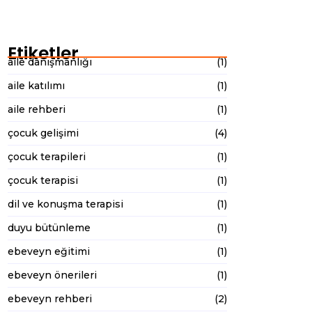
Süreçte…
9 Ocak 2026
Etiketler
aile danışmanlığı
(1)
aile katılımı
(1)
aile rehberi
(1)
çocuk gelişimi
(4)
çocuk terapileri
(1)
çocuk terapisi
(1)
dil ve konuşma terapisi
(1)
duyu bütünleme
(1)
ebeveyn eğitimi
(1)
ebeveyn önerileri
(1)
ebeveyn rehberi
(2)