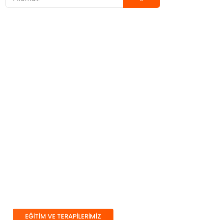
Çocuğunuz İçin Doğru
Eğitim ve Terapiyi
Birlikte Planlıyoruz
Eğitim ve terapi süreçlerimiz; erken
müdahale, bireyselleştirme ve aile iş
birliği ilkeleri üzerine kuruludur.
Çocuğun güçlü yönlerini destekleyen,
gelişim alanlarını bütüncül şekilde ele
alan bir model benimseriz.
EĞİTİM VE TERAPİLERİMİZ