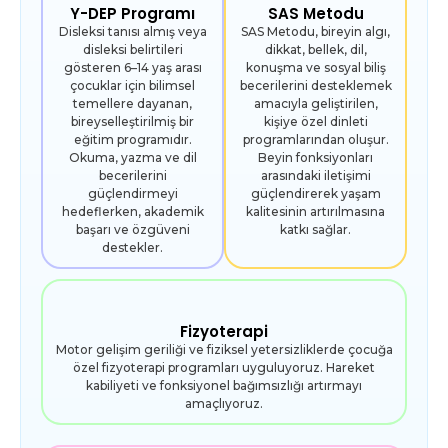
Y-DEP Programı
SAS Metodu
Disleksi tanısı almış veya
SAS Metodu, bireyin algı,
disleksi belirtileri
dikkat, bellek, dil,
gösteren 6–14 yaş arası
konuşma ve sosyal biliş
çocuklar için bilimsel
becerilerini desteklemek
temellere dayanan,
amacıyla geliştirilen,
bireyselleştirilmiş bir
kişiye özel dinleti
eğitim programıdır.
programlarından oluşur.
Okuma, yazma ve dil
Beyin fonksiyonları
becerilerini
arasındaki iletişimi
güçlendirmeyi
güçlendirerek yaşam
hedeflerken, akademik
kalitesinin artırılmasına
başarı ve özgüveni
katkı sağlar.
destekler.
Fizyoterapi
Motor gelişim geriliği ve fiziksel yetersizliklerde çocuğa
özel fizyoterapi programları uyguluyoruz. Hareket
kabiliyeti ve fonksiyonel bağımsızlığı artırmayı
amaçlıyoruz.