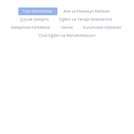
Tüm Gönderiler
Aile ve Ebeveyn Rehberi
Çocuk Gelişimi
Eğitim ve Terapi Alanlarımız
Gelişimsel Farklılıklar
Genel
Kurumdan Haberler
Özel Eğitim ve Rehabilitasyon
No Comments
Evde İletişimi Güçlendirecek 5 Etkili
Aktivite
~
12 Ocak 2026
By
Sseyupadmin
Çocukların dil, iletişim ve sosyal becerilerinin
gelişiminde ev ortamı büyük bir rol oynar....
No Comments
Terapi Sürecine Yeni Başlayan
Ebeveynler İçin Öneriler