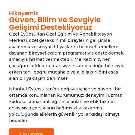
Deneyimli uzman kadro,
Hikayemiz
bireyselleştirilmiş eğitim programları,
Güven, Bilim ve Sevgiyle
aileyi sürece dahil eden yaklaşım ve
Gelişimi Destekliyoruz
doğayla iç içe, güvenli eğitim
ortamlarımızla; çocuğunuzun gelişim
Özel Eyüpsultan Özel Eğitim ve Rehabilitasyon
yolculuğunda yanınızdayız.
Merkezi, özel gereksinimli bireylerin gelişimsel,
akademik ve sosyal ihtiyaçlarını bilimsel temellere
dayanan bireysel eğitim programlarıyla desteklemek
Neden Bizi Tercih Etmelisiniz?
amacıyla hizmet vermektedir. Merkezimiz, her
çocuğun farklı bir potansiyele sahip olduğu bilinciyle;
erken tanı, doğru müdahale ve aile iş birliğini esas
alan bir yaklaşım benimser.
İstanbul Eyüpsultan’da, doğayla iç içe ve güvenli bir
ortamda konumlanan kurumumuz; deneyimli uzman
kadrosu, donanımlı eğitim alanları ve etik hizmet
anlayışıyla çocukların bağımsızlık kazanma
yolculuğunda ailelerin güvenilir yol arkadaşı olmayı
hedefler.
Hakkımızda